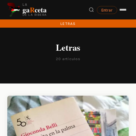
LA
ga
R
ceta
Entrar
DE LA RIBERA
LETRAS
Letras
20 artículos