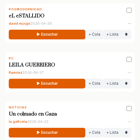
POSMODERNIDAD
eL eSTALLIDO
david musgö
2026-04-29
—
▶ Escuchar
+ Cola
+ Lista
⬆
PC
LEILA GUERRIERO
Ramírez
2026-04-27
—
▶ Escuchar
+ Cola
+ Lista
⬆
NOTICIAS
Un colmado en Gaza
la gaRceta
2026-04-23
—
▶ Escuchar
+ Cola
+ Lista
⬆