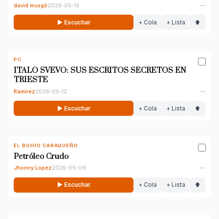
david musgö
2026-05-13
—
▶ Escuchar
+ Cola
+ Lista
⬆
PC
ITALO SVEVO: SUS ESCRITOS SECRETOS EN
TRIESTE
Ramírez
2026-05-12
—
▶ Escuchar
+ Cola
+ Lista
⬆
EL BOHÍO CARAQUEÑO
Petróleo Crudo
Jhonny López
2026-05-09
—
▶ Escuchar
+ Cola
+ Lista
⬆