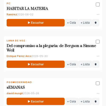
PC
HABITAR LA MATERIA
Ramírez
2026-06-02
—
▶ Escuchar
+ Cola
+ Lista
⬆
LANA DE VOZ
Del compromiso a la plegaria: de Bergson a Simone
Weil
Enrique Pérez Arco
2026-05-30
—
▶ Escuchar
+ Cola
+ Lista
⬆
POSMODERNIDAD
sEMANAS
david musgö
2026-05-26
—
▶ Escuchar
+ Cola
+ Lista
⬆