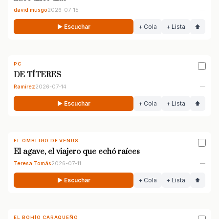
david musgö
2026-07-15
—
▶ Escuchar
+ Cola
+ Lista
⬆
PC
DE TÍTERES
Ramírez
2026-07-14
—
▶ Escuchar
+ Cola
+ Lista
⬆
EL OMBLIGO DE VENUS
El agave, el viajero que echó raíces
Teresa Tomás
2026-07-11
—
▶ Escuchar
+ Cola
+ Lista
⬆
EL BOHÍO CARAQUEÑO