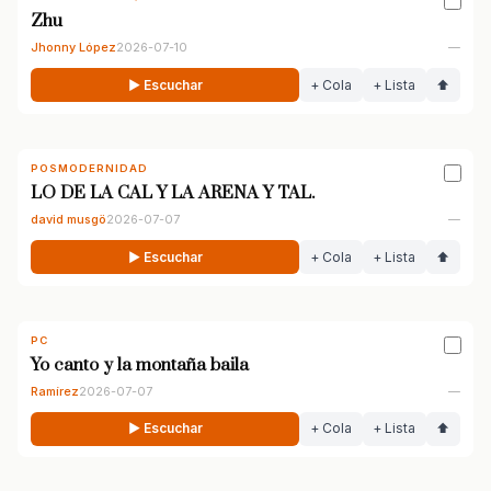
Zhu
Jhonny López
2026-07-10
—
▶ Escuchar
+ Cola
+ Lista
⬆
POSMODERNIDAD
LO DE LA CAL Y LA ARENA Y TAL.
david musgö
2026-07-07
—
▶ Escuchar
+ Cola
+ Lista
⬆
PC
Yo canto y la montaña baila
Ramírez
2026-07-07
—
▶ Escuchar
+ Cola
+ Lista
⬆