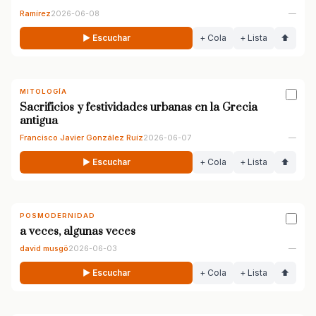
Ramírez
2026-06-08
—
▶ Escuchar
+ Cola
+ Lista
⬆
MITOLOGÍA
Sacrificios y festividades urbanas en la Grecia
antigua
Francisco Javier González Ruíz
2026-06-07
—
▶ Escuchar
+ Cola
+ Lista
⬆
POSMODERNIDAD
a veces, algunas veces
david musgö
2026-06-03
—
▶ Escuchar
+ Cola
+ Lista
⬆