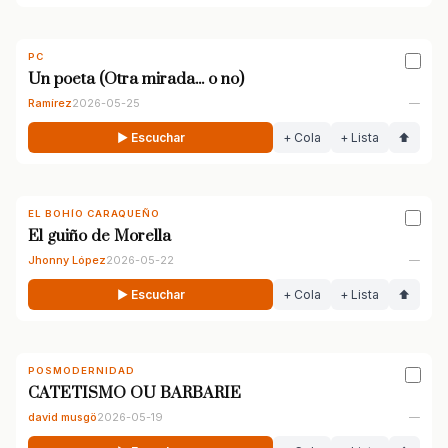
PC
Un poeta (Otra mirada... o no)
Ramírez
2026-05-25
—
▶ Escuchar
+ Cola
+ Lista
⬆
EL BOHÍO CARAQUEÑO
El guiño de Morella
Jhonny López
2026-05-22
—
▶ Escuchar
+ Cola
+ Lista
⬆
POSMODERNIDAD
CATETISMO OU BARBARIE
david musgö
2026-05-19
—