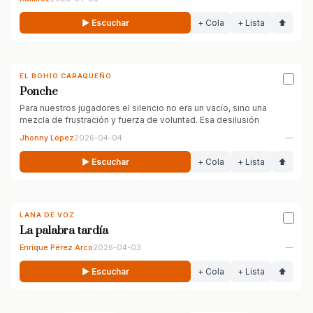
▶ Escuchar
+ Cola
+ Lista
⬆
EL BOHÍO CARAQUEÑO
Ponche
Para nuestros jugadores el silencio no era un vacío, sino una
mezcla de frustración y fuerza de voluntad. Esa desilusión
Jhonny López
2026-04-04
—
▶ Escuchar
+ Cola
+ Lista
⬆
LANA DE VOZ
La palabra tardía
Enrique Pérez Arco
2026-04-03
—
▶ Escuchar
+ Cola
+ Lista
⬆