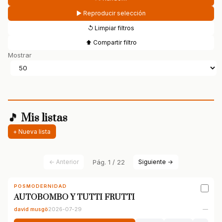
▶ Reproducir selección
↺ Limpiar filtros
⬆ Compartir filtro
Mostrar
🎵 Mis listas
+ Nueva lista
← Anterior
Pág. 1 / 22
Siguiente →
POSMODERNIDAD
AUTOBOMBO Y TUTTI FRUTTI
david musgö
2026-07-29
—