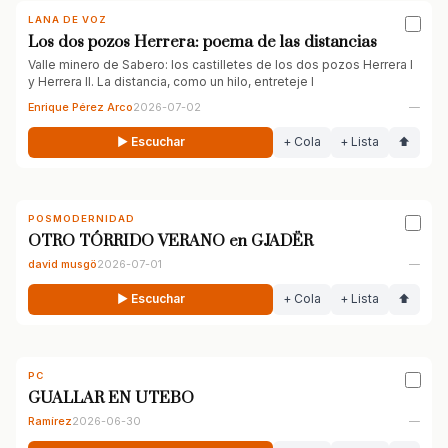
LANA DE VOZ
Los dos pozos Herrera: poema de las distancias
Valle minero de Sabero: los castilletes de los dos pozos Herrera I
y Herrera II. La distancia, como un hilo, entreteje l
Enrique Pérez Arco
2026-07-02
—
▶ Escuchar
+ Cola
+ Lista
⬆
POSMODERNIDAD
OTRO TÓRRIDO VERANO en GJADËR
david musgö
2026-07-01
—
▶ Escuchar
+ Cola
+ Lista
⬆
PC
GUALLAR EN UTEBO
Ramírez
2026-06-30
—