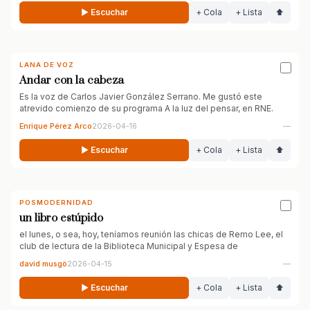
▶ Escuchar
+ Cola
+ Lista
⬆
LANA DE VOZ
Andar con la cabeza
Es la voz de Carlos Javier González Serrano. Me gustó este
atrevido comienzo de su programa A la luz del pensar, en RNE.
Enrique Pérez Arco
2026-04-16
—
▶ Escuchar
+ Cola
+ Lista
⬆
POSMODERNIDAD
un libro estúpido
el lunes, o sea, hoy, teníamos reunión las chicas de Remo Lee, el
club de lectura de la Biblioteca Municipal y Espesa de
david musgö
2026-04-15
—
▶ Escuchar
+ Cola
+ Lista
⬆