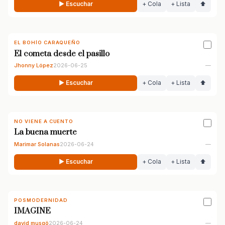
▶ Escuchar
+ Cola
+ Lista
⬆
EL BOHÍO CARAQUEÑO
El cometa desde el pasillo
Jhonny López
2026-06-25
—
▶ Escuchar
+ Cola
+ Lista
⬆
NO VIENE A CUENTO
La buena muerte
Marimar Solanas
2026-06-24
—
▶ Escuchar
+ Cola
+ Lista
⬆
POSMODERNIDAD
IMAGINE
david musgö
2026-06-24
—