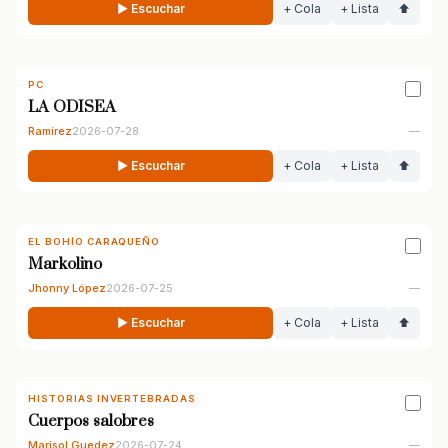
▶ Escuchar
+ Cola
+ Lista
⬆
PC
LA ODISEA
Ramírez
2026-07-28
—
▶ Escuchar
+ Cola
+ Lista
⬆
EL BOHÍO CARAQUEÑO
Markolino
Jhonny López
2026-07-25
—
▶ Escuchar
+ Cola
+ Lista
⬆
HISTORIAS INVERTEBRADAS
Cuerpos salobres
Marisol Guedez
2026-07-24
—