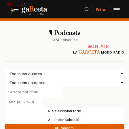
LA
ga
R
ceta
Entrar
DE LA RIBERA
🎙 Podcasts
1074 episodios
ON AIR
GARCETA
LA
MODO RADIO
☑ Seleccionar todo
✕ Limpiar selección
🔀 Random