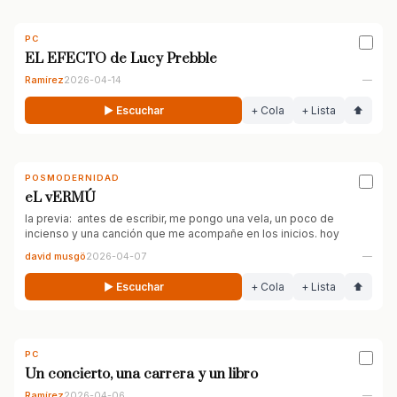
PC
EL EFECTO de Lucy Prebble
Ramírez
2026-04-14
—
▶ Escuchar
+ Cola
+ Lista
⬆
POSMODERNIDAD
eL vERMÚ
la previa: antes de escribir, me pongo una vela, un poco de
incienso y una canción que me acompañe en los inicios. hoy
david musgö
2026-04-07
—
▶ Escuchar
+ Cola
+ Lista
⬆
PC
Un concierto, una carrera y un libro
Ramírez
2026-04-06
—