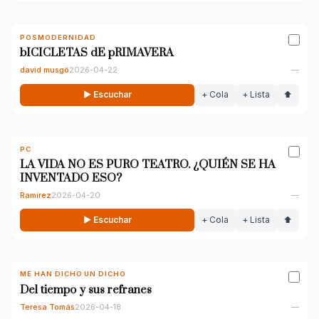
POSMODERNIDAD
bICICLETAS dE pRIMAVERA
david musgö
2026-04-22
—
▶ Escuchar
+ Cola
+ Lista
⬆
PC
LA VIDA NO ES PURO TEATRO. ¿QUIÉN SE HA
INVENTADO ESO?
Ramírez
2026-04-20
—
▶ Escuchar
+ Cola
+ Lista
⬆
ME HAN DICHO UN DICHO
Del tiempo y sus refranes
Teresa Tomás
2026-04-18
—