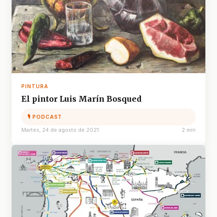
PINTURA
El pintor Luis Marín Bosqued
🎙 PODCAST
Martes, 24 de agosto de 2021
2 min