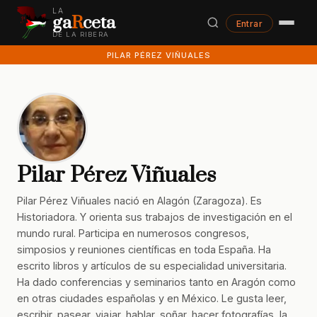
LA
ga
R
ceta
Entrar
DE LA RIBERA
PILAR PÉREZ VIÑUALES
Pilar Pérez Viñuales
Pilar Pérez Viñuales nació en Alagón (Zaragoza). Es
Historiadora. Y orienta sus trabajos de investigación en el
mundo rural. Participa en numerosos congresos,
simposios y reuniones científicas en toda España. Ha
escrito libros y artículos de su especialidad universitaria.
Ha dado conferencias y seminarios tanto en Aragón como
en otras ciudades españolas y en México. Le gusta leer,
escribir, pasear, viajar, hablar, soñar, hacer fotografías, la