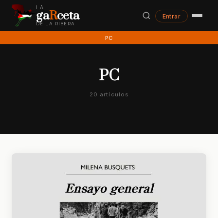
LA
ga
R
ceta
Entrar
DE LA RIBERA
PC
PC
20 artículos