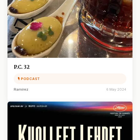
P.C. 32
🎙 PODCAST
Ramírez
6 May 2024