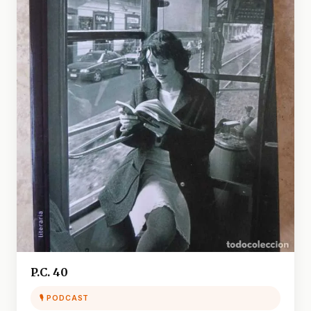
P.C. 40
🎙 PODCAST