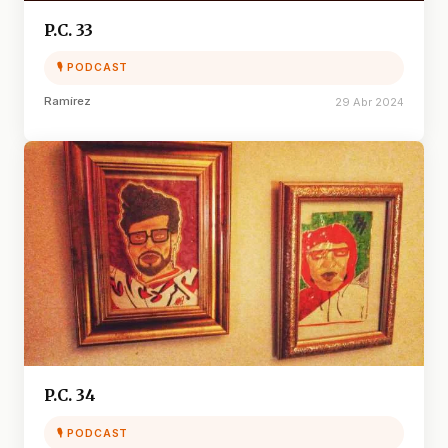
P.C. 33
🎙 PODCAST
Ramírez
29 Abr 2024
P.C. 34
🎙 PODCAST