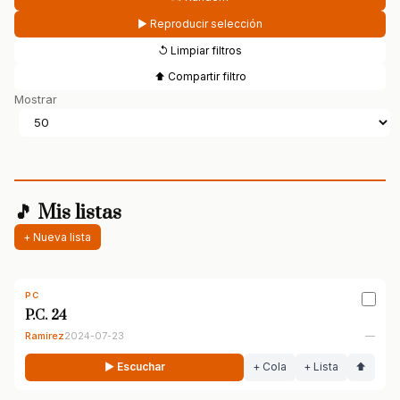
▶ Reproducir selección
↺ Limpiar filtros
⬆ Compartir filtro
Mostrar
🎵 Mis listas
+ Nueva lista
PC
P.C. 24
Ramírez
2024-07-23
—
▶ Escuchar
+ Cola
+ Lista
⬆