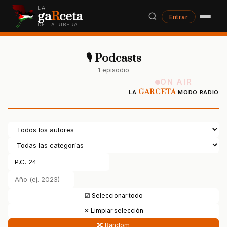
LA
ga
R
ceta
Entrar
DE LA RIBERA
🎙 Podcasts
1 episodio
ON AIR
GARCETA
LA
MODO RADIO
☑ Seleccionar todo
✕ Limpiar selección
🔀 Random