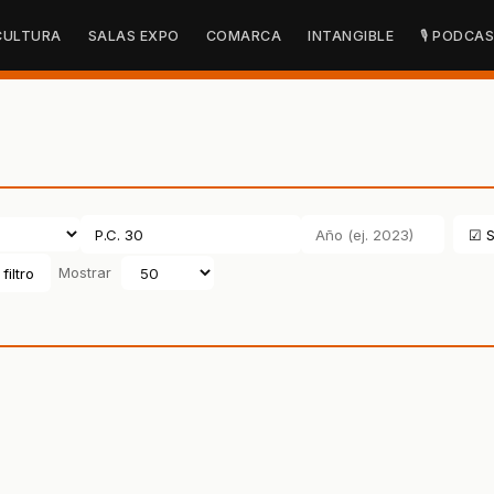
CULTURA
SALAS EXPO
COMARCA
INTANGIBLE
🎙 PODCA
☑ S
filtro
Mostrar