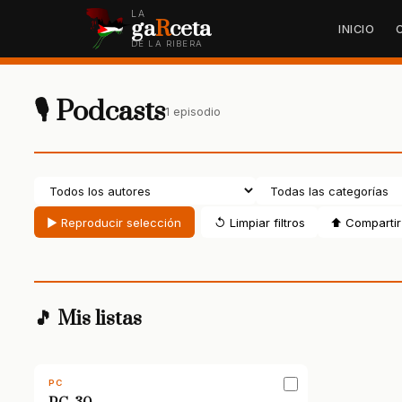
LA
ga
R
ceta
INICIO
DE LA RIBERA
🎙 Podcasts
1 episodio
▶ Reproducir selección
↺ Limpiar filtros
⬆ Compartir 
🎵 Mis listas
PC