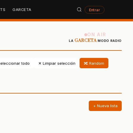
STS
GARCETA
Entrar
ON AIR
GARCETA
LA
MODO RADIO
eleccionar todo
✕ Limpiar selección
🔀 Random
+ Nueva lista