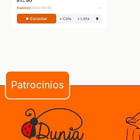
P.C. 30
Ramírez
2024-05-19
—
▶ Escuchar
+ Cola
+ Lista
⬆