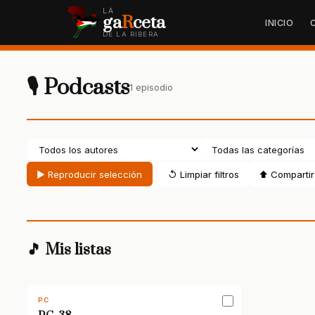
LA
ga
R
ceta
INICIO
DE LA RIBERA
🎙 Podcasts
1 episodio
▶ Reproducir selección
↺ Limpiar filtros
⬆ Compartir 
🎵 Mis listas
PC