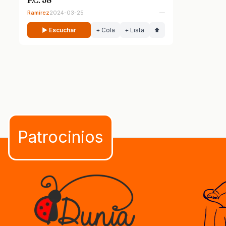
P.C. 38
Ramírez
2024-03-25
—
▶ Escuchar
+ Cola
+ Lista
⬆