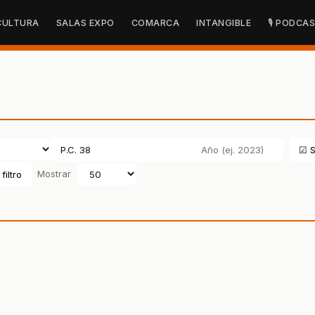
CULTURA
SALAS EXPO
COMARCA
INTANGIBLE
🎙 PODCA
☑ S
filtro
Mostrar