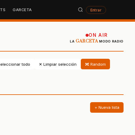
STS
GARCETA
Entrar
ON AIR
GARCETA
LA
MODO RADIO
eleccionar todo
✕ Limpiar selección
🔀 Random
+ Nueva lista