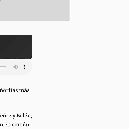
eñoritas más
rente y Belén,
ían en común