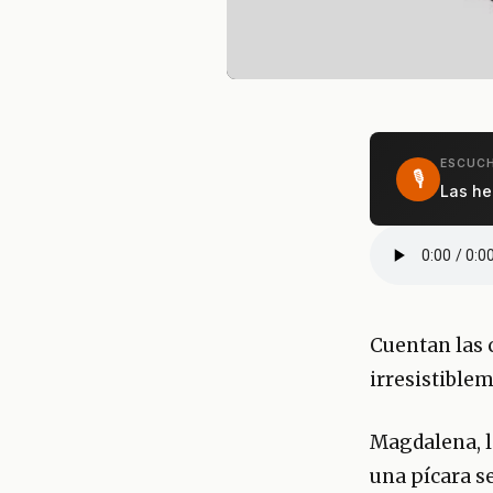
ESCUCH
🎙
Las he
Cuentan las 
irresistiblem
Magdalena, la
una pícara s