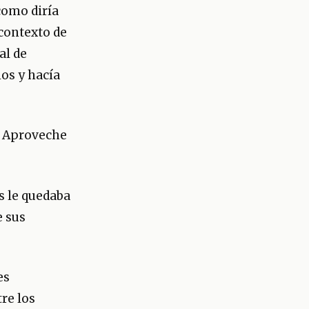
como diría
 contexto de
al de
ios y hacía
!! Aproveche
s le quedaba
e sus
es
re los