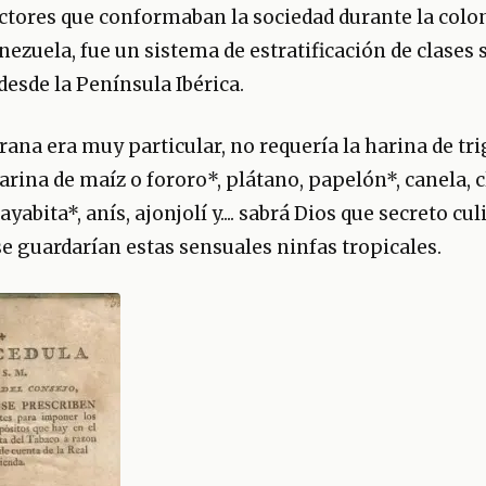
actores que conformaban la sociedad durante la colon
ezuela, fue un sistema de estratificación de clases 
desde la Península Ibérica.
rana era muy particular, no requería la harina de tri
harina de maíz o fororo*, plátano, papelón*, canela, c
yabita*, anís, ajonjolí y.... sabrá Dios que secreto cul
e guardarían estas sensuales ninfas tropicales.