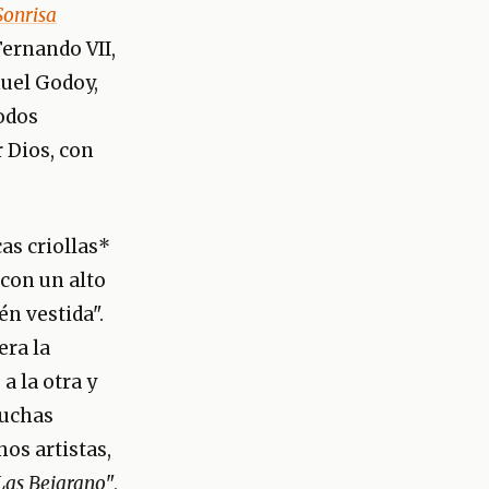
Sonrisa
Fernando VII,
nuel Godoy,
odos
 Dios, con
as criollas*
 con un alto
én vestida".
era la
a la otra y
muchas
os artistas,
Las Bejarano
",