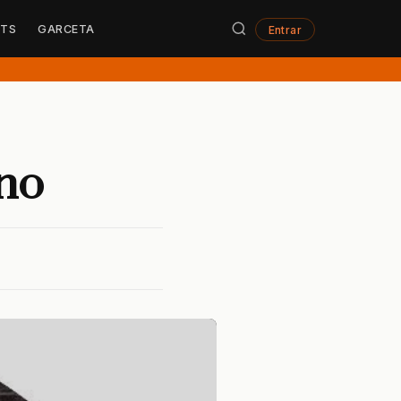
STS
GARCETA
Entrar
no