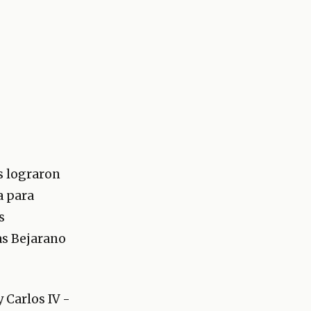
as lograron
a para
s
las Bejarano
 Carlos IV -