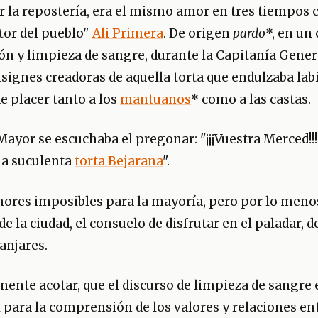
r la repostería, era el mismo amor en tres tiempos 
tor del pueblo"
Ali Primera
. De origen
pardo
*, en un
ón y limpieza de sangre, durante la Capitanía Gener
nsignes creadoras de aquella torta que endulzaba lab
e placer tanto a los
mantuanos
* como a las castas.
 Mayor se escuchaba el pregonar: "¡¡¡Vuestra Merced!
 la suculenta
torta Bejarana
".
mores imposibles para la mayoría, pero por lo meno
e la ciudad, el consuelo de disfrutar en el paladar, d
anjares.
nente acotar, que el discurso de limpieza de sangre 
para la comprensión de los valores y relaciones ent