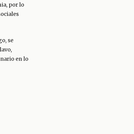
ia, por lo
sociales
go, se
lavo,
inario en lo