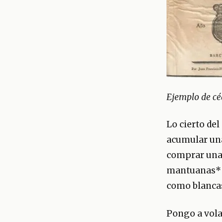
Ejemplo de cé
Lo cierto del
acumular una
comprar una 
mantuanas* c
como blancas
Pongo a volar