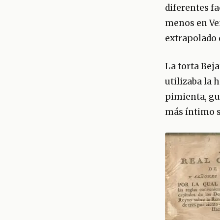
diferentes f
menos en Ven
extrapolado 
La torta Beja
utilizaba la 
pimienta, gua
más íntimo s