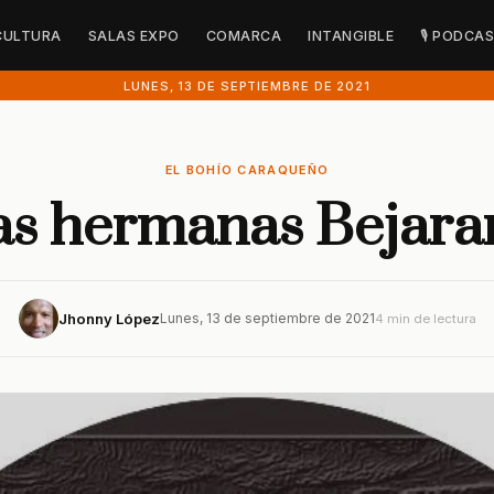
CULTURA
SALAS EXPO
COMARCA
INTANGIBLE
🎙 PODCA
LUNES, 13 DE SEPTIEMBRE DE 2021
EL BOHÍO CARAQUEÑO
as hermanas Bejara
Jhonny López
Lunes, 13 de septiembre de 2021
4 min de lectura