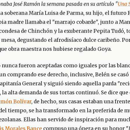
naba José Ramón la semana pasada en su artículo "
Una 
 la soberana María Luisa de Parma, su hijo, el futuro 
opia madre llamaba el "marrajo cobarde", junto a Ma
 condesa de Chinchón y la exuberante Pepita Tudó, t
 mesa, degustando el afrodisíaco dulce caribeño. Por
ue obra maestra nos hubiese regalado Goya.
 nunca fueron aceptadas como iguales por las blanc
aun comprando ese derecho, inclusive, Belén se casó
 capitanía General y siguió siendo aquella parda "reci
la alta demanda de sus tortas continuó. Se dice que 
imón Bolívar
, de hecho, sus casas estaban una frente 
 del tiempo, se ha transformado en la preferida de 
ezolanas. Ellas han servido de inspiración para much
is Morales Bance
compuso una ópera en su honor "