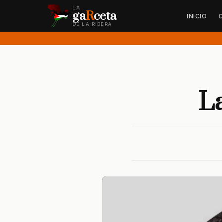
LA
ga
R
ceta
INICIO
DE LA RIBERA
L