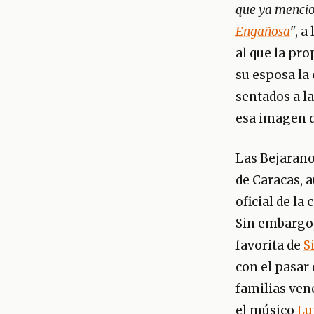
que ya mencio
Engañosa
", a
al que la pr
su esposa la
sentados a la
esa imagen q
Las Bejarano
de Caracas, 
oficial de la
Sin embargo, 
favorita de
S
con el pasar
familias ven
el músico
Lu