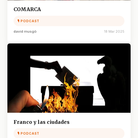
COMARCA
🎙 PODCAST
david musgö
18 Mar 2025
Franco y las ciudades
🎙 PODCAST