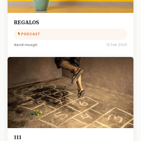
REGALOS
🎙 PODCAST
david musgö
12 Feb 2025
111