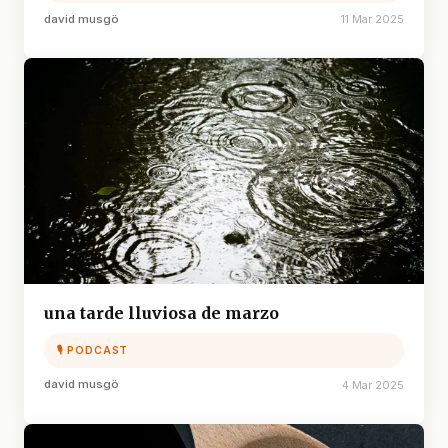
david musgö
11 Mar 2025
una tarde lluviosa de marzo
🎙 PODCAST
david musgö
4 Mar 2025