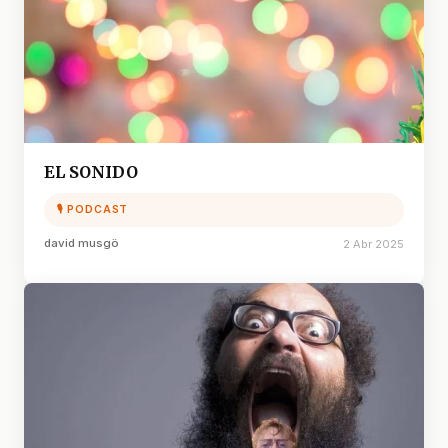
EL SONIDO
🎙 PODCAST
david musgö
2 Abr 2025