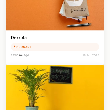
Derrota
🎙 PODCAST
david musgö
19 Feb 2025