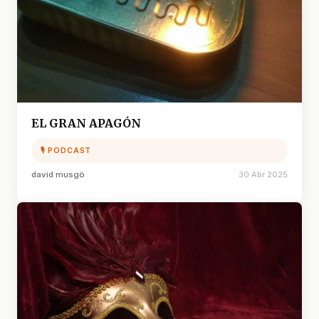
EL GRAN APAGÓN
🎙 PODCAST
david musgö
30 Abr 2025