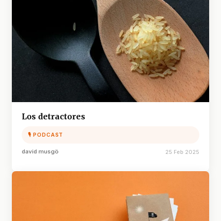
Los detractores
🎙 PODCAST
david musgö
25 Feb 2025