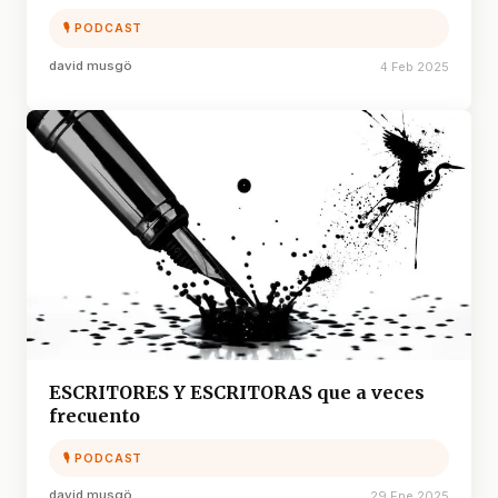
🎙 PODCAST
david musgö
4 Feb 2025
ESCRITORES Y ESCRITORAS que a veces
frecuento
🎙 PODCAST
david musgö
29 Ene 2025