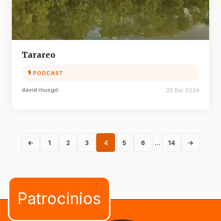
Tarareo
🎙 PODCAST
david musgö
25 Dic 2024
←
1
2
3
4
5
6
…
14
→