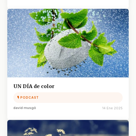
UN DÍA de color
🎙 PODCAST
david musgö
14 Ene 2025