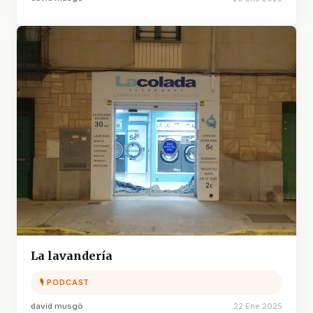
La lavandería
🎙 PODCAST
david musgö
22 Ene 2025