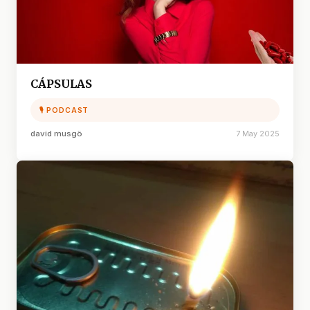
CÁPSULAS
🎙 PODCAST
david musgö
7 May 2025