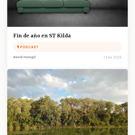
Fin de año en ST Kilda
🎙 PODCAST
david musgö
1 Ene 2025