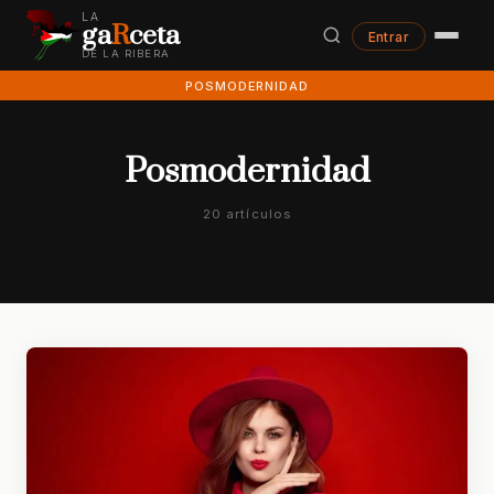
LA
ga
R
ceta
Entrar
DE LA RIBERA
POSMODERNIDAD
Posmodernidad
20 artículos