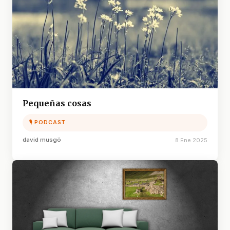
Pequeñas cosas
🎙 PODCAST
david musgö
8 Ene 2025