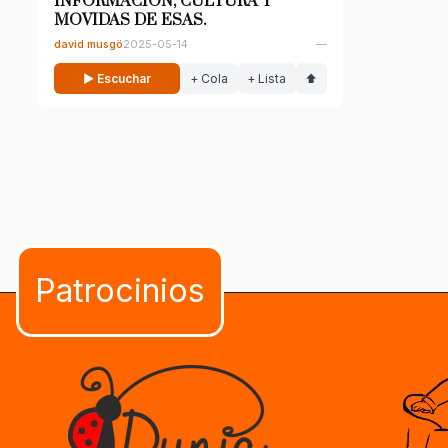
INFORMACIÓN, CULTURA Y
MOVIDAS DE ESAS.
david musgö
2025-05-14
—
▶ Escuchar
+ Cola
+ Lista
⬆