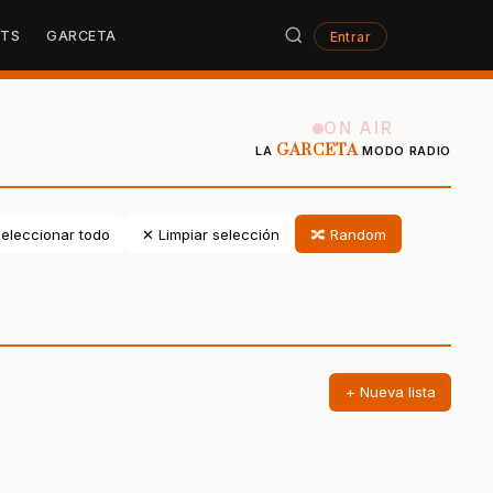
STS
GARCETA
Entrar
ON AIR
GARCETA
LA
MODO RADIO
eleccionar todo
✕ Limpiar selección
🔀 Random
+ Nueva lista