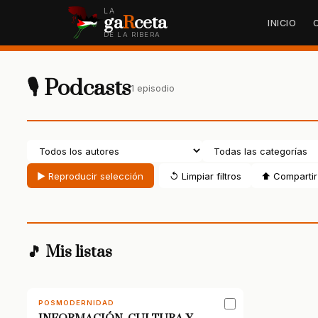
LA
ga
R
ceta
INICIO
DE LA RIBERA
🎙 Podcasts
1 episodio
▶ Reproducir selección
↺ Limpiar filtros
⬆ Compartir 
🎵 Mis listas
POSMODERNIDAD