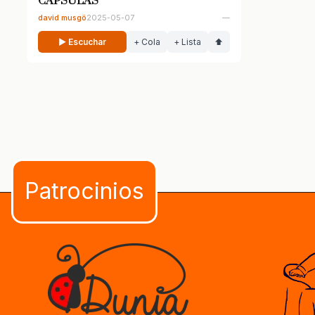
CÁPSULAS
david musgö
2025-05-07
—
▶ Escuchar
+ Cola
+ Lista
⬆