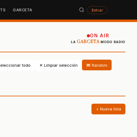
STS
GARCETA
Entrar
ON AIR
GARCETA
LA
MODO RADIO
eleccionar todo
✕ Limpiar selección
🔀 Random
+ Nueva lista