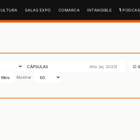
CULTURA
SALAS EXPO
COMARCA
INTANGIBLE
🎙 PODCA
☑ S
filtro
Mostrar