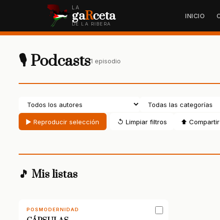
LA
ga
R
ceta
INICIO
DE LA RIBERA
🎙 Podcasts
1 episodio
▶ Reproducir selección
↺ Limpiar filtros
⬆ Compartir 
🎵 Mis listas
POSMODERNIDAD