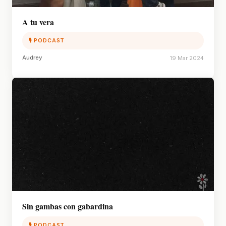
A tu vera
🎙 PODCAST
Audrey
19 Mar 2024
Sin gambas con gabardina
🎙 PODCAST