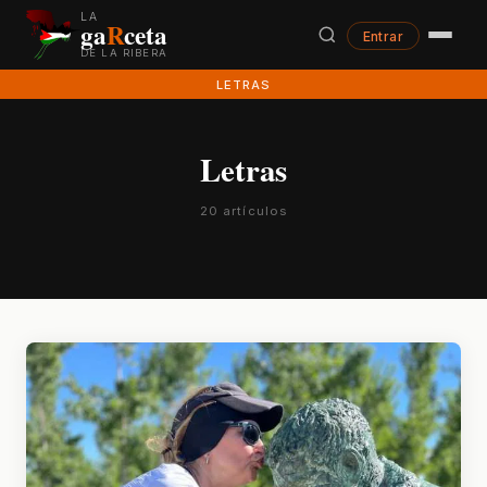
LA
ga
R
ceta
Entrar
DE LA RIBERA
LETRAS
Letras
20 artículos