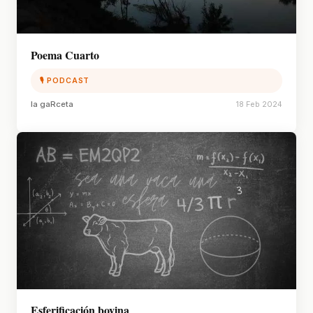
Poema Cuarto
🎙 PODCAST
la gaRceta
18 Feb 2024
Esferificación bovina