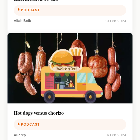
🎙 PODCAST
Aliah Beik
10 Feb 2024
Hot dogs versus chorizo
🎙 PODCAST
Audrey
6 Feb 2024