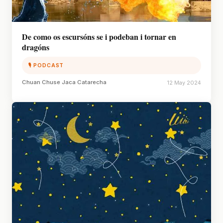
De como os escursóns se i podeban i tornar en
dragóns
🎙 PODCAST
Chuan Chuse Jaca Catarecha
12 May 2024