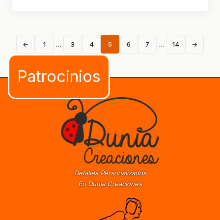
←
1
…
3
4
5
6
7
…
14
→
Detalles Personalizados
En Dunia Creaciones