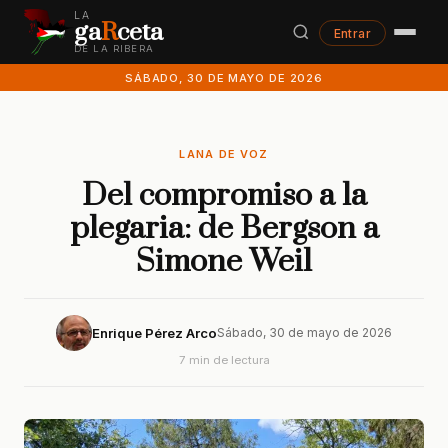
LA
ga
R
ceta
Entrar
DE LA RIBERA
SÁBADO, 30 DE MAYO DE 2026
LANA DE VOZ
Del compromiso a la
plegaria: de Bergson a
Simone Weil
Enrique Pérez Arco
Sábado, 30 de mayo de 2026
7 min de lectura