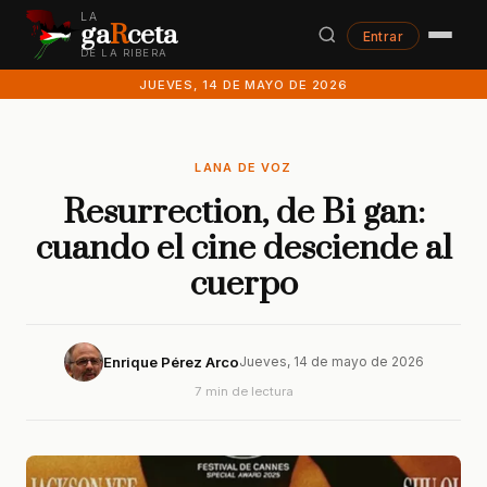
LA
ga
R
ceta
Entrar
DE LA RIBERA
JUEVES, 14 DE MAYO DE 2026
LANA DE VOZ
Resurrection, de Bi gan:
cuando el cine desciende al
cuerpo
Enrique Pérez Arco
Jueves, 14 de mayo de 2026
7 min de lectura