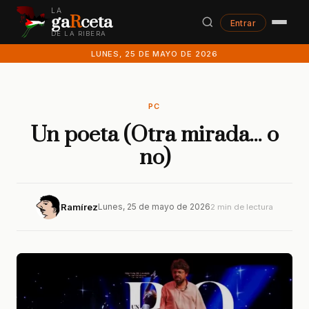
LA
ga
R
ceta
Entrar
DE LA RIBERA
LUNES, 25 DE MAYO DE 2026
PC
Un poeta (Otra mirada... o
no)
Ramírez
Lunes, 25 de mayo de 2026
2 min de lectura