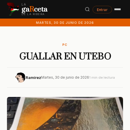
LA
ga
R
ceta
Entrar
DE LA RIBERA
MARTES, 30 DE JUNIO DE 2026
PC
GUALLAR EN UTEBO
Ramírez
Martes, 30 de junio de 2026
1 min de lectura