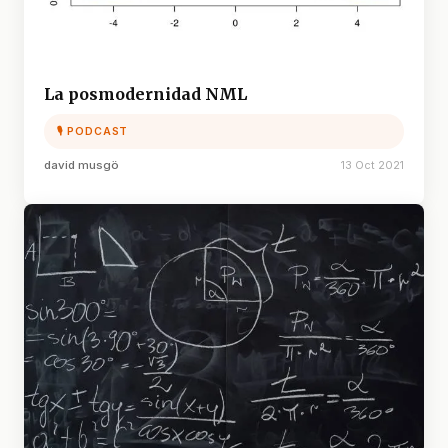
La posmodernidad NML
🎙 PODCAST
david musgö
13 Oct 2021