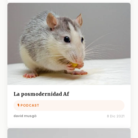
La posmodernidad Af
🎙 PODCAST
david musgö
8 Dic 2021