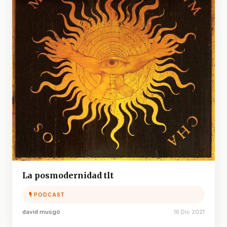
La posmodernidad tlt
🎙 PODCAST
david musgö
16 Dic 2021