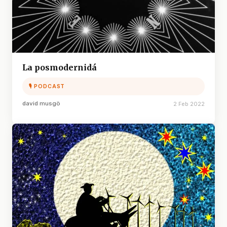
La posmodernidá
🎙 PODCAST
david musgö
2 Feb 2022