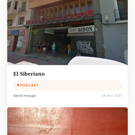
El Siberiano
🎙 PODCAST
david musgö
24 Nov 2021