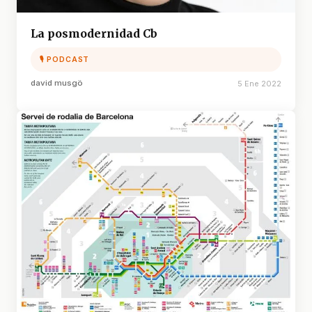
La posmodernidad Cb
🎙 PODCAST
david musgö
5 Ene 2022