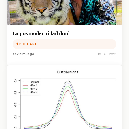
La posmodernidad dmd
🎙 PODCAST
david musgö
19 Oct 2021