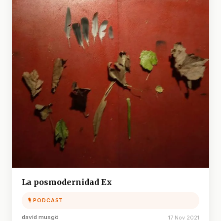
La posmodernidad Ex
🎙 PODCAST
david musgö
17 Nov 2021