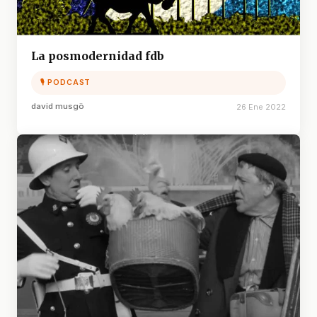
La posmodernidad fdb
🎙 PODCAST
david musgö
26 Ene 2022