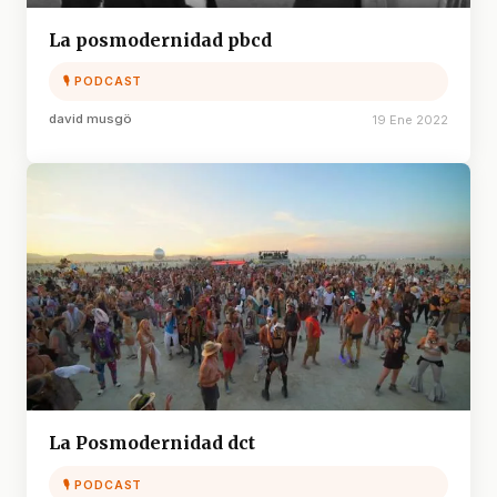
La posmodernidad pbcd
🎙 PODCAST
david musgö
19 Ene 2022
La Posmodernidad dct
🎙 PODCAST