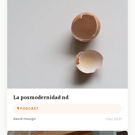
La posmodernidad nd
🎙 PODCAST
david musgö
1 Dic 2021