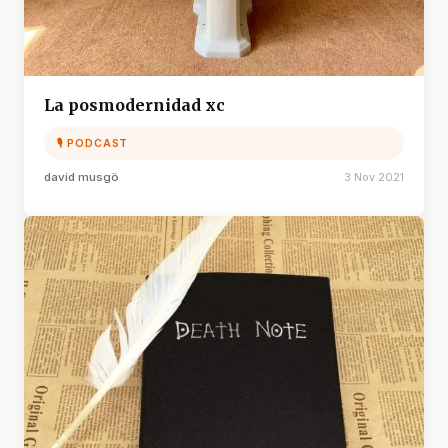
La posmodernidad xc
🎙 PODCAST
david musgö
3 Nov 2021