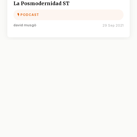
La Posmodernidad ST
🎙 PODCAST
david musgö
29 Sep 2021
←
1
…
10
11
12
13
14
→