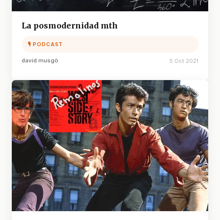
La posmodernidad mth
🎙 PODCAST
david musgö
5 Oct 2021