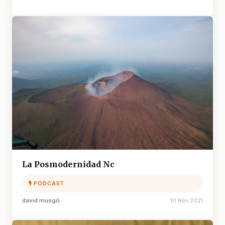
La Posmodernidad Nc
🎙 PODCAST
david musgö
10 Nov 2021