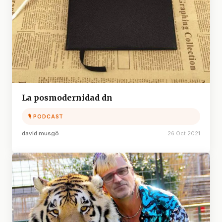
La posmodernidad dn
🎙 PODCAST
david musgö
26 Oct 2021