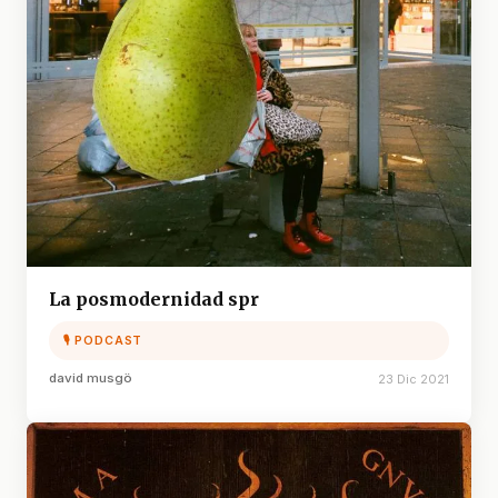
La posmodernidad spr
🎙 PODCAST
david musgö
23 Dic 2021