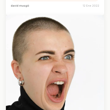
david musgö
12 Ene 2022