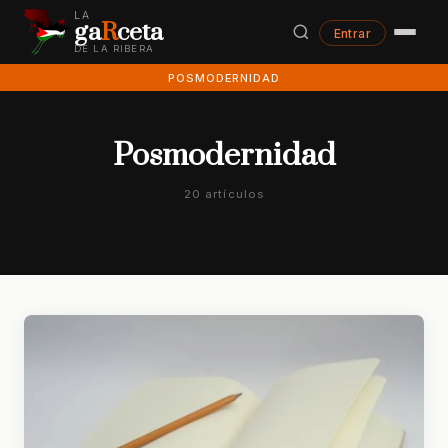
LA
ga
R
ceta
Entrar
DE LA RIBERA
POSMODERNIDAD
Posmodernidad
20 artículos