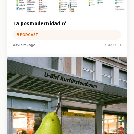
La posmodernidad rd
🎙 PODCAST
david musgö
29 Dic 2021