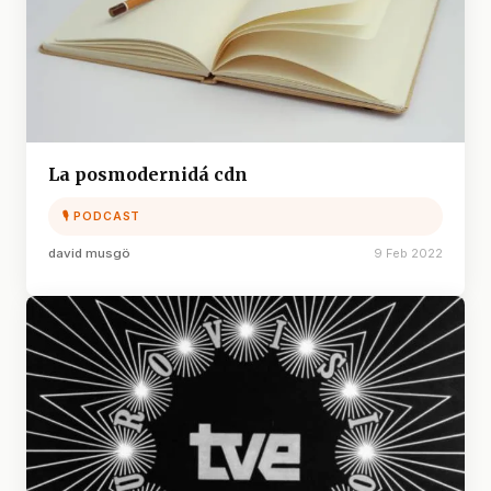
La posmodernidá cdn
🎙 PODCAST
david musgö
9 Feb 2022