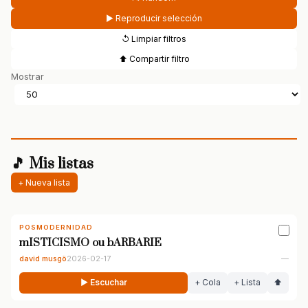
▶ Reproducir selección
↺ Limpiar filtros
⬆ Compartir filtro
Mostrar
🎵 Mis listas
+ Nueva lista
POSMODERNIDAD
mISTICISMO ou bARBARIE
david musgö
2026-02-17
—
▶ Escuchar
+ Cola
+ Lista
⬆