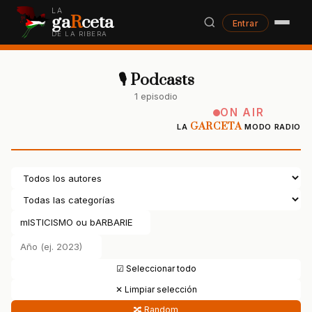
LA
ga
R
ceta
Entrar
DE LA RIBERA
🎙 Podcasts
1 episodio
ON AIR
GARCETA
LA
MODO RADIO
☑ Seleccionar todo
✕ Limpiar selección
🔀 Random