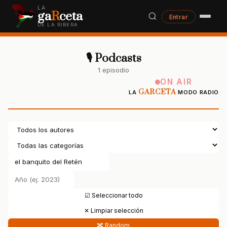
LA
ga
R
ceta
Entrar
DE LA RIBERA
🎙 Podcasts
1 episodio
ON AIR
GARCETA
LA
MODO RADIO
☑ Seleccionar todo
✕ Limpiar selección
🔀 Random