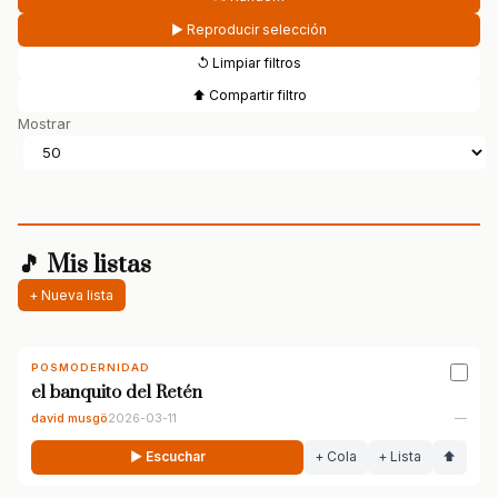
▶ Reproducir selección
↺ Limpiar filtros
⬆ Compartir filtro
Mostrar
🎵 Mis listas
+ Nueva lista
POSMODERNIDAD
el banquito del Retén
david musgö
2026-03-11
—
▶ Escuchar
+ Cola
+ Lista
⬆