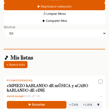
▶ Reproducir selección
↺ Limpiar filtros
⬆ Compartir filtro
Mostrar
🎵 Mis listas
+ Nueva lista
POSMODERNIDAD
eMPIEZO hABLANDO dE mÚSICA y aCABO
hABLANDO dE cINE
david musgö
2025-07-30
—
▶ Escuchar
+ Cola
+ Lista
⬆