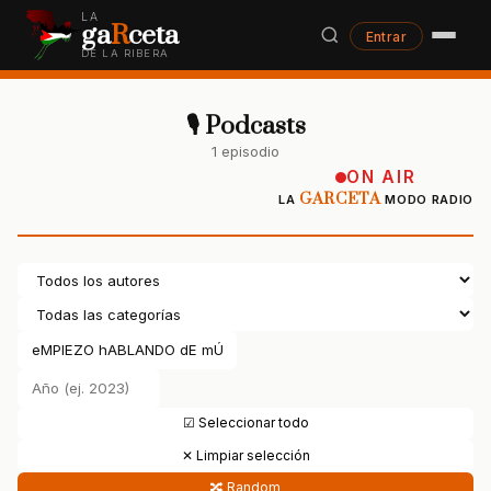
LA
ga
R
ceta
Entrar
DE LA RIBERA
🎙 Podcasts
1 episodio
ON AIR
GARCETA
LA
MODO RADIO
☑ Seleccionar todo
✕ Limpiar selección
🔀 Random