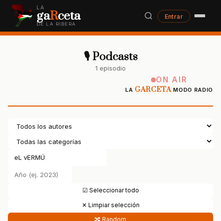
LA
ga
R
ceta
Entrar
DE LA RIBERA
🎙 Podcasts
1 episodio
ON AIR
GARCETA
LA
MODO RADIO
☑ Seleccionar todo
✕ Limpiar selección
🔀 Random