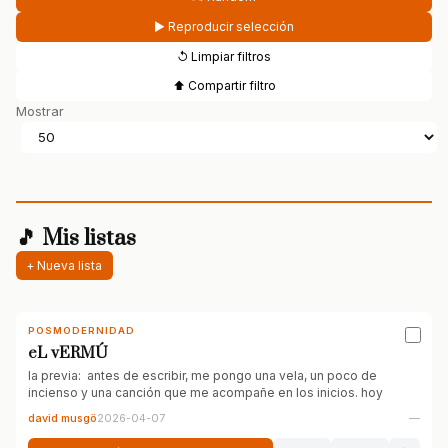
▶ Reproducir selección
↺ Limpiar filtros
⬆ Compartir filtro
Mostrar
🎵 Mis listas
+ Nueva lista
POSMODERNIDAD
eL vERMÚ
la previa: antes de escribir, me pongo una vela, un poco de
incienso y una canción que me acompañe en los inicios. hoy
david musgö
2026-04-07
—