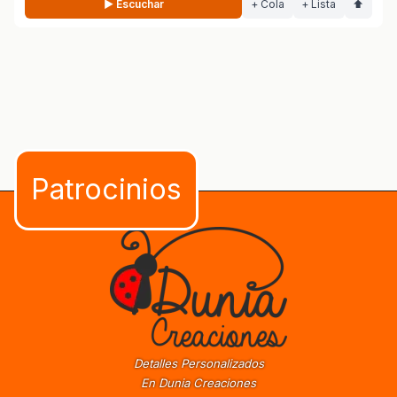
▶ Escuchar
+ Cola
+ Lista
⬆
Detalles Personalizados
En Dunia Creaciones