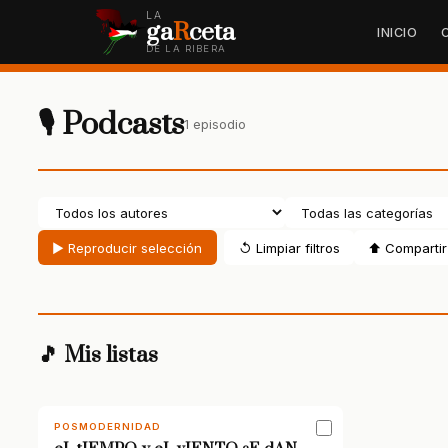
LA
ga
R
ceta
INICIO
DE LA RIBERA
🎙 Podcasts
1 episodio
▶ Reproducir selección
↺ Limpiar filtros
⬆ Compartir 
🎵 Mis listas
POSMODERNIDAD