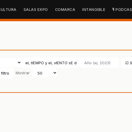
CULTURA
SALAS EXPO
COMARCA
INTANGIBLE
🎙 PODCA
☑ S
filtro
Mostrar