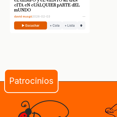
eL tIEMPO y eL vIENTO sE dAN
cITA eN cUALQUIER pARTE dEL
mUNDO
david musgö
2026-02-03
—
▶ Escuchar
+ Cola
+ Lista
⬆