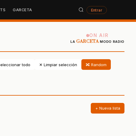
STS
GARCETA
Entrar
ON AIR
GARCETA
LA
MODO RADIO
eleccionar todo
✕ Limpiar selección
🔀 Random
+ Nueva lista