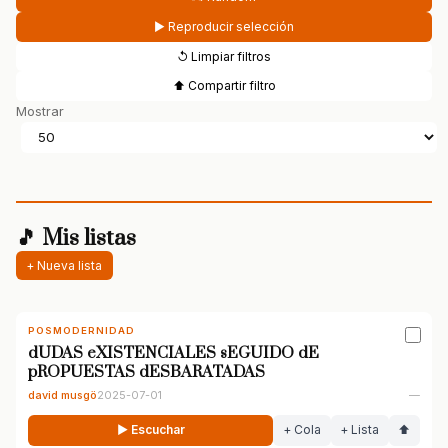
▶ Reproducir selección
↺ Limpiar filtros
⬆ Compartir filtro
Mostrar
🎵 Mis listas
+ Nueva lista
POSMODERNIDAD
dUDAS eXISTENCIALES sEGUIDO dE
pROPUESTAS dESBARATADAS
david musgö
2025-07-01
—
▶ Escuchar
+ Cola
+ Lista
⬆