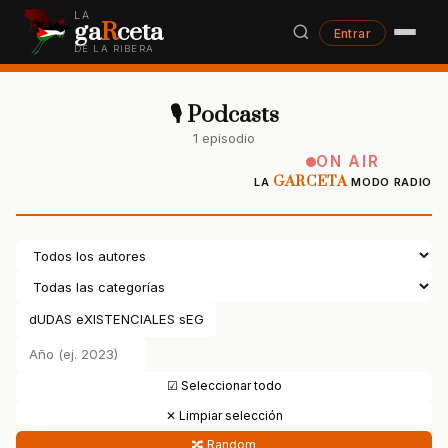
LA
ga
R
ceta
Entrar
DE LA RIBERA
🎙 Podcasts
1 episodio
ON AIR
GARCETA
LA
MODO RADIO
☑ Seleccionar todo
✕ Limpiar selección
🔀 Random