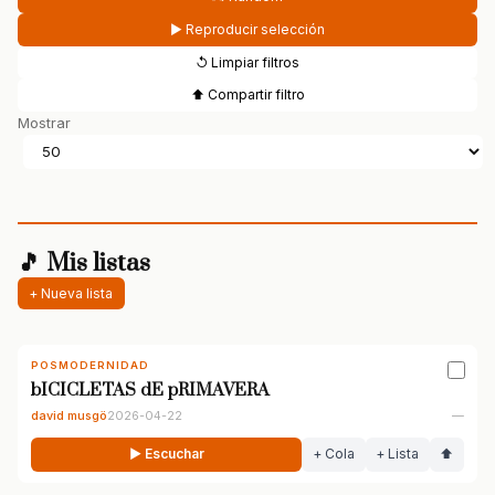
▶ Reproducir selección
↺ Limpiar filtros
⬆ Compartir filtro
Mostrar
🎵 Mis listas
+ Nueva lista
POSMODERNIDAD
bICICLETAS dE pRIMAVERA
david musgö
2026-04-22
—
▶ Escuchar
+ Cola
+ Lista
⬆