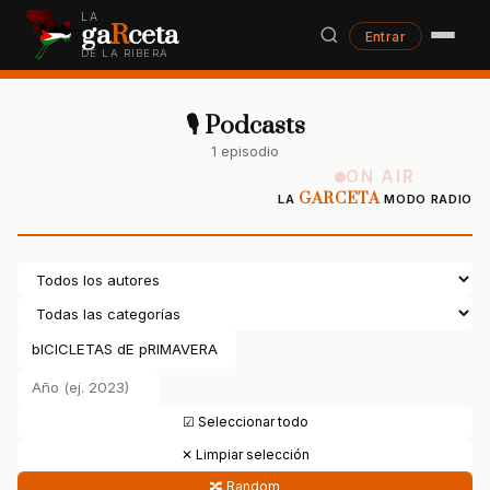
LA
ga
R
ceta
Entrar
DE LA RIBERA
🎙 Podcasts
1 episodio
ON AIR
GARCETA
LA
MODO RADIO
☑ Seleccionar todo
✕ Limpiar selección
🔀 Random