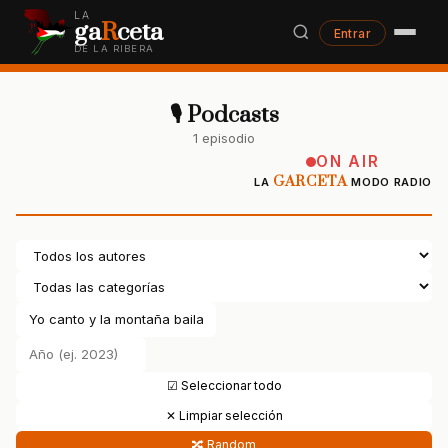
LA
ga
R
ceta
Entrar
DE LA RIBERA
🎙 Podcasts
1 episodio
ON AIR
GARCETA
LA
MODO RADIO
☑ Seleccionar todo
✕ Limpiar selección
🔀 Random