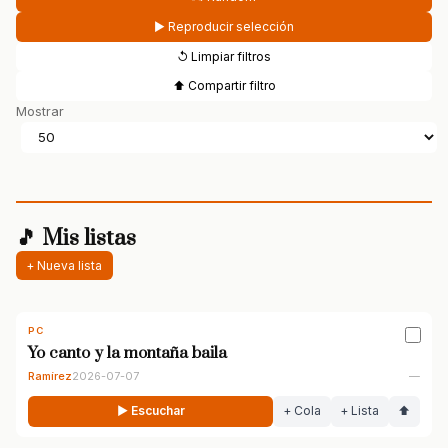
▶ Reproducir selección
↺ Limpiar filtros
⬆ Compartir filtro
Mostrar
🎵 Mis listas
+ Nueva lista
PC
Yo canto y la montaña baila
Ramírez
2026-07-07
—
▶ Escuchar
+ Cola
+ Lista
⬆