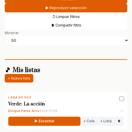
▶ Reproducir selección
↺ Limpiar filtros
⬆ Compartir filtro
Mostrar
🎵 Mis listas
+ Nueva lista
LANA DE VOZ
Verde: La acción
Enrique Pérez Arco
2024-11-29
—
▶ Escuchar
+ Cola
+ Lista
⬆