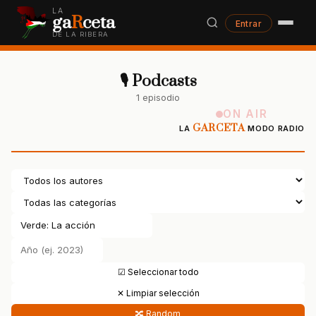
LA
ga
R
ceta
Entrar
DE LA RIBERA
🎙 Podcasts
1 episodio
ON AIR
GARCETA
LA
MODO RADIO
☑ Seleccionar todo
✕ Limpiar selección
🔀 Random