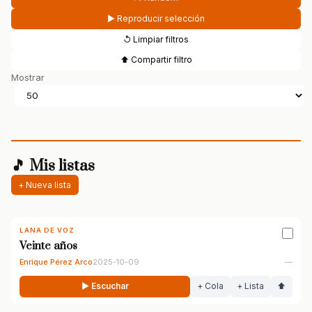
▶ Reproducir selección
↺ Limpiar filtros
⬆ Compartir filtro
Mostrar
🎵 Mis listas
+ Nueva lista
LANA DE VOZ
Veinte años
Enrique Pérez Arco
2025-10-09
—
▶ Escuchar
+ Cola
+ Lista
⬆