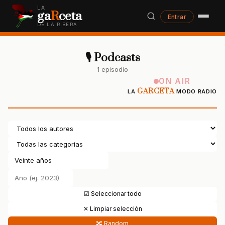
LA
ga
R
ceta
Entrar
DE LA RIBERA
🎙 Podcasts
1 episodio
ON AIR
GARCETA
LA
MODO RADIO
☑ Seleccionar todo
✕ Limpiar selección
🔀 Random