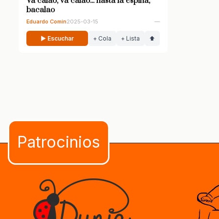
Va calao, va calao... hasta la espina,
bacalao
Eduardo Comín
2025-03-15
—
▶ Escuchar
+ Cola
+ Lista
⬆