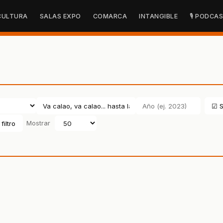
CULTURA
SALAS EXPO
COMARCA
INTANGIBLE
🎙 PODCA
☑ S
filtro
Mostrar