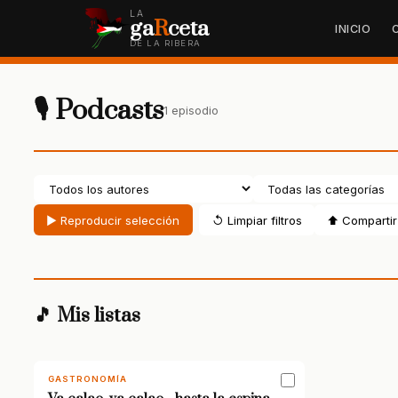
LA
ga
R
ceta
INICIO
DE LA RIBERA
🎙 Podcasts
1 episodio
▶ Reproducir selección
↺ Limpiar filtros
⬆ Compartir 
🎵 Mis listas
GASTRONOMÍA