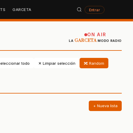
STS
GARCETA
Entrar
ON AIR
GARCETA
LA
MODO RADIO
eleccionar todo
✕ Limpiar selección
🔀 Random
+ Nueva lista