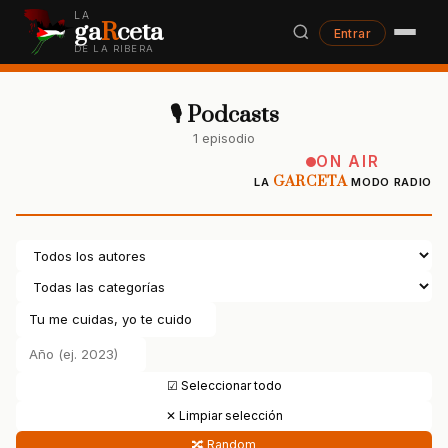
LA
ga
R
ceta
Entrar
DE LA RIBERA
🎙 Podcasts
1 episodio
ON AIR
GARCETA
LA
MODO RADIO
☑ Seleccionar todo
✕ Limpiar selección
🔀 Random