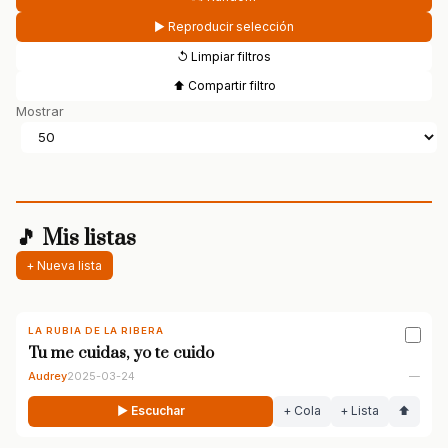
▶ Reproducir selección
↺ Limpiar filtros
⬆ Compartir filtro
Mostrar
🎵 Mis listas
+ Nueva lista
LA RUBIA DE LA RIBERA
Tu me cuidas, yo te cuido
Audrey
2025-03-24
—
▶ Escuchar
+ Cola
+ Lista
⬆