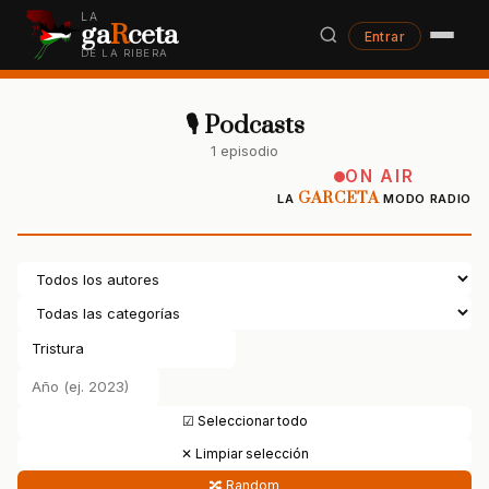
LA
ga
R
ceta
Entrar
DE LA RIBERA
🎙 Podcasts
1 episodio
ON AIR
GARCETA
LA
MODO RADIO
☑ Seleccionar todo
✕ Limpiar selección
🔀 Random