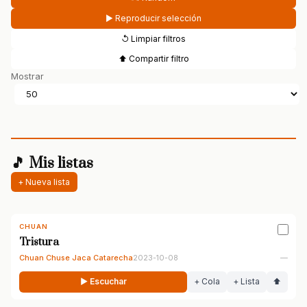
▶ Reproducir selección
↺ Limpiar filtros
⬆ Compartir filtro
Mostrar
🎵 Mis listas
+ Nueva lista
CHUAN
Tristura
Chuan Chuse Jaca Catarecha
2023-10-08
—
▶ Escuchar
+ Cola
+ Lista
⬆