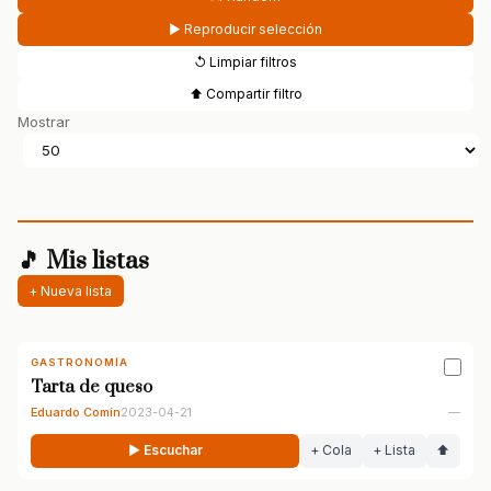
▶ Reproducir selección
↺ Limpiar filtros
⬆ Compartir filtro
Mostrar
🎵 Mis listas
+ Nueva lista
GASTRONOMÍA
Tarta de queso
Eduardo Comín
2023-04-21
—
▶ Escuchar
+ Cola
+ Lista
⬆