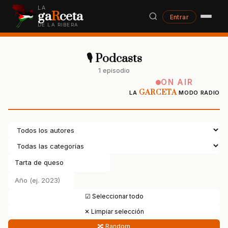
LA
ga
R
ceta
Entrar
DE LA RIBERA
🎙 Podcasts
1 episodio
ON AIR
GARCETA
LA
MODO RADIO
☑ Seleccionar todo
✕ Limpiar selección
🔀 Random