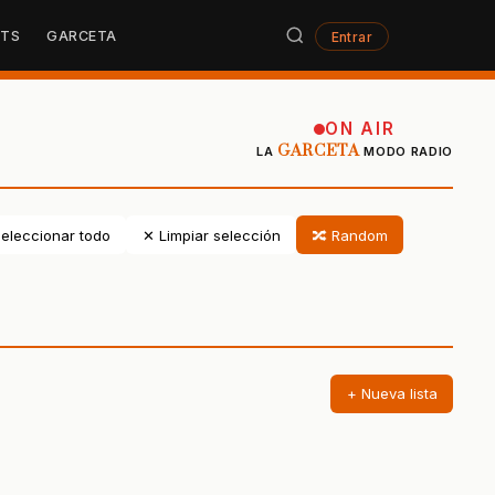
STS
GARCETA
Entrar
ON AIR
GARCETA
LA
MODO RADIO
eleccionar todo
✕ Limpiar selección
🔀 Random
+ Nueva lista