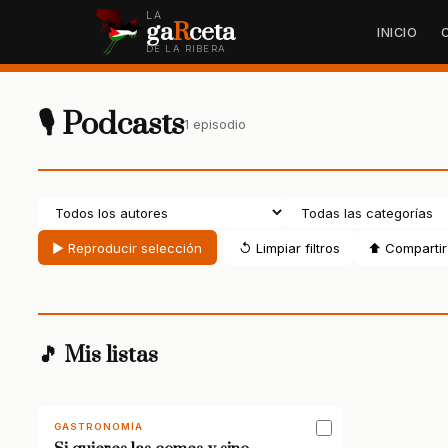
LA
ga
R
ceta
INICIO
DE LA RIBERA
🎙 Podcasts
1 episodio
▶ Reproducir selección
↺ Limpiar filtros
⬆ Compartir 
🎵 Mis listas
GASTRONOMÍA