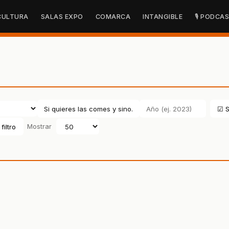
CULTURA
SALAS EXPO
COMARCA
INTANGIBLE
🎙 PODCA
☑ S
filtro
Mostrar