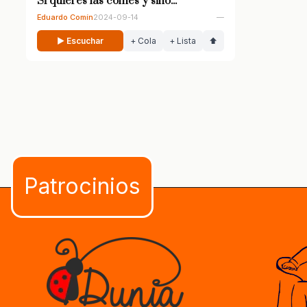
Si quieres las comes y sino...
Eduardo Comín
2024-09-14
—
▶ Escuchar
+ Cola
+ Lista
⬆