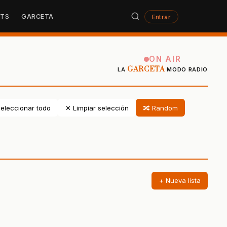
STS
GARCETA
Entrar
ON AIR
GARCETA
LA
MODO RADIO
eleccionar todo
✕ Limpiar selección
🔀 Random
+ Nueva lista