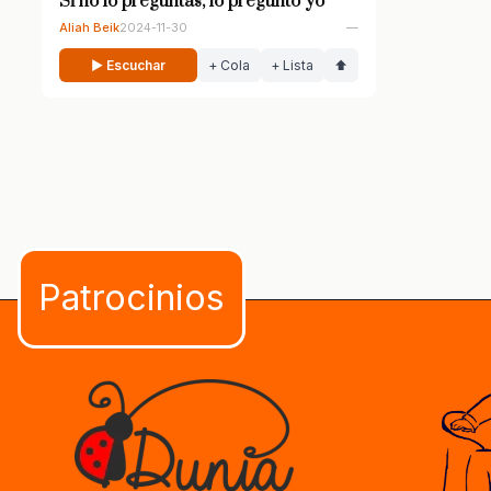
Si no lo preguntas, lo pregunto yo
Aliah Beik
2024-11-30
—
▶ Escuchar
+ Cola
+ Lista
⬆