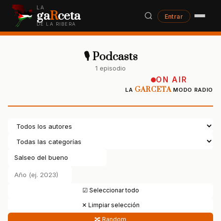
LA
ga
R
ceta
Entrar
DE LA RIBERA
🎙 Podcasts
1 episodio
ON AIR
GARCETA
LA
MODO RADIO
☑ Seleccionar todo
✕ Limpiar selección
🔀 Random