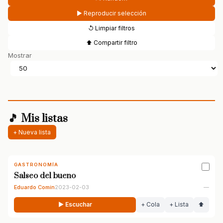
▶ Reproducir selección
↺ Limpiar filtros
⬆ Compartir filtro
Mostrar
🎵 Mis listas
+ Nueva lista
GASTRONOMÍA
Salseo del bueno
Eduardo Comín
2023-02-03
—
▶ Escuchar
+ Cola
+ Lista
⬆