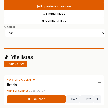
▶ Reproducir selección
↺ Limpiar filtros
⬆ Compartir filtro
Mostrar
🎵 Mis listas
+ Nueva lista
NO VIENE A CUENTO
Ruido
Marimar Solanas
2025-02-27
—
▶ Escuchar
+ Cola
+ Lista
⬆