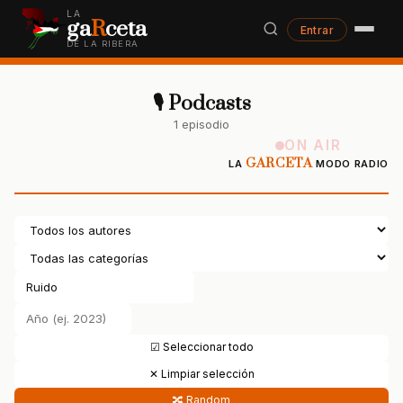
LA
ga
R
ceta
Entrar
DE LA RIBERA
🎙 Podcasts
1 episodio
ON AIR
GARCETA
LA
MODO RADIO
☑ Seleccionar todo
✕ Limpiar selección
🔀 Random