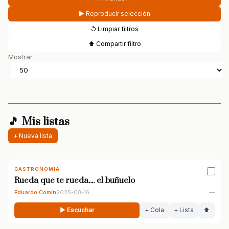
▶ Reproducir selección
↺ Limpiar filtros
⬆ Compartir filtro
Mostrar
🎵 Mis listas
+ Nueva lista
GASTRONOMÍA
Rueda que te rueda.... el buñuelo
Eduardo Comín
2025-08-16
—
▶ Escuchar
+ Cola
+ Lista
⬆