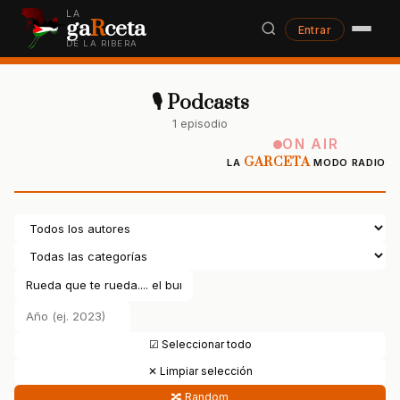
LA
ga
R
ceta
Entrar
DE LA RIBERA
🎙 Podcasts
1 episodio
ON AIR
GARCETA
LA
MODO RADIO
☑ Seleccionar todo
✕ Limpiar selección
🔀 Random