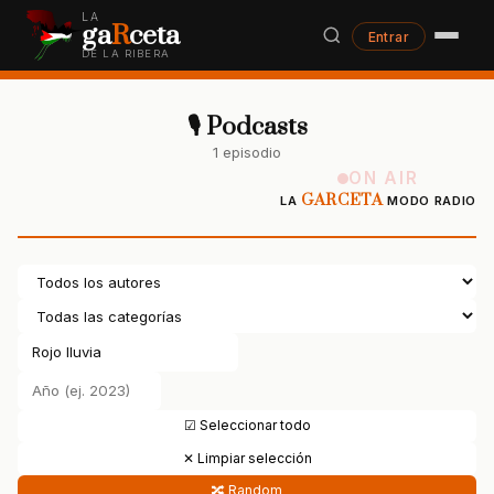
LA
ga
R
ceta
Entrar
DE LA RIBERA
🎙 Podcasts
1 episodio
ON AIR
GARCETA
LA
MODO RADIO
☑ Seleccionar todo
✕ Limpiar selección
🔀 Random