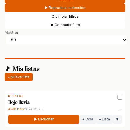
▶ Reproducir selección
↺ Limpiar filtros
⬆ Compartir filtro
Mostrar
🎵 Mis listas
+ Nueva lista
RELATOS
Rojo lluvia
Aliah Beik
2024-12-28
—
▶ Escuchar
+ Cola
+ Lista
⬆