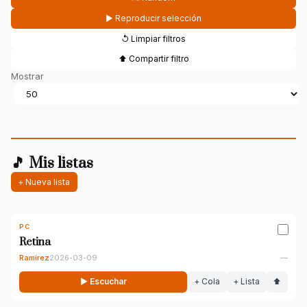
▶ Reproducir selección
↺ Limpiar filtros
⬆ Compartir filtro
Mostrar
🎵 Mis listas
+ Nueva lista
PC
Retina
Ramírez
2026-03-09
—
▶ Escuchar
+ Cola
+ Lista
⬆