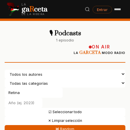
LA
ga
R
ceta
Entrar
DE LA RIBERA
🎙 Podcasts
1 episodio
ON AIR
GARCETA
LA
MODO RADIO
☑ Seleccionar todo
✕ Limpiar selección
🔀 Random