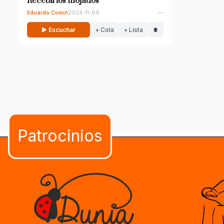
Recetarios mojados
Eduardo Comín
2024-11-09
—
▶ Escuchar
+ Cola
+ Lista
⬆