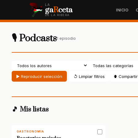
LA
ga
R
ceta
INICIO
DE LA RIBERA
🎙 Podcasts
1 episodio
▶ Reproducir selección
↺ Limpiar filtros
⬆ Compartir 
🎵 Mis listas
GASTRONOMÍA