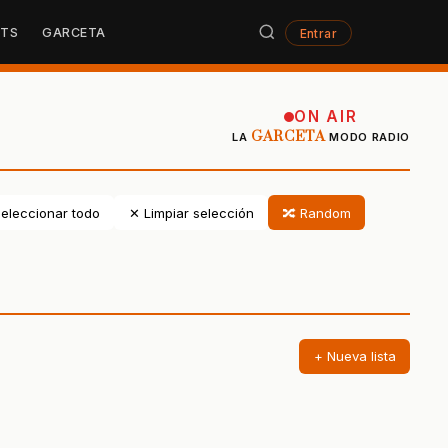
STS
GARCETA
Entrar
ON AIR
GARCETA
LA
MODO RADIO
eleccionar todo
✕ Limpiar selección
🔀 Random
+ Nueva lista