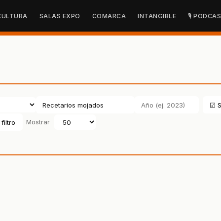
CULTURA
SALAS EXPO
COMARCA
INTANGIBLE
🎙 PODCA
☑ S
filtro
Mostrar