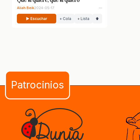
Que si quiere, que si quiero
Aliah Beik
2024-05-17
—
▶ Escuchar
+ Cola
+ Lista
⬆