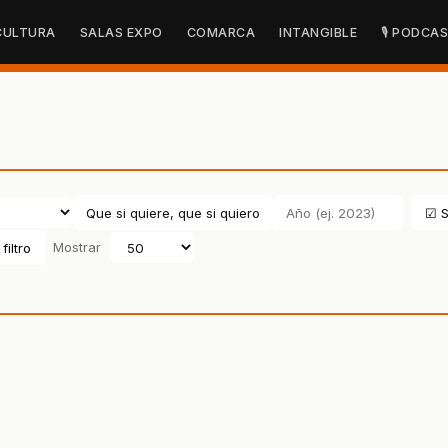
CULTURA
SALAS EXPO
COMARCA
INTANGIBLE
🎙 PODCA
☑ S
filtro
Mostrar