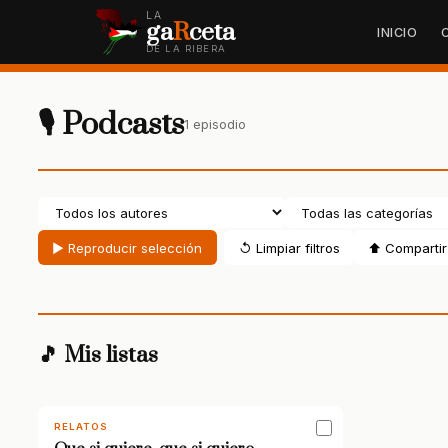
LA
ga
R
ceta
INICIO
DE LA RIBERA
🎙 Podcasts
1 episodio
▶ Reproducir selección
↺ Limpiar filtros
⬆ Compartir 
🎵 Mis listas
RELATOS