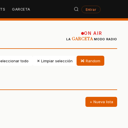
STS
GARCETA
Entrar
ON AIR
GARCETA
LA
MODO RADIO
eleccionar todo
✕ Limpiar selección
🔀 Random
+ Nueva lista