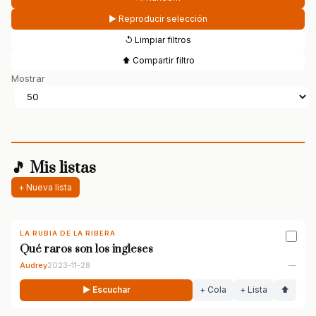
▶ Reproducir selección
↺ Limpiar filtros
⬆ Compartir filtro
Mostrar
🎵 Mis listas
+ Nueva lista
LA RUBIA DE LA RIBERA
Qué raros son los ingleses
Audrey
2023-11-28
—
▶ Escuchar
+ Cola
+ Lista
⬆