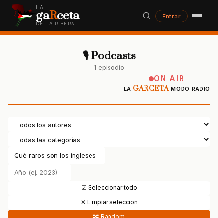
LA
ga
R
ceta
Entrar
DE LA RIBERA
🎙 Podcasts
1 episodio
ON AIR
GARCETA
LA
MODO RADIO
☑ Seleccionar todo
✕ Limpiar selección
🔀 Random