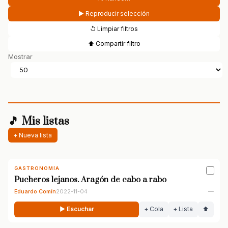
▶ Reproducir selección
↺ Limpiar filtros
⬆ Compartir filtro
Mostrar
🎵 Mis listas
+ Nueva lista
GASTRONOMÍA
Pucheros lejanos. Aragón de cabo a rabo
Eduardo Comín
2022-11-04
—
▶ Escuchar
+ Cola
+ Lista
⬆