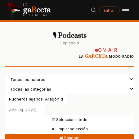
LA
ga
R
ceta
Entrar
DE LA RIBERA
🎙 Podcasts
1 episodio
ON AIR
GARCETA
LA
MODO RADIO
☑ Seleccionar todo
✕ Limpiar selección
🔀 Random