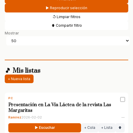
▶ Reproducir selección
↺ Limpiar filtros
⬆ Compartir filtro
Mostrar
🎵 Mis listas
+ Nueva lista
PC
Presentación en La Vía Láctea de la revista Las
Margaritas
Ramírez
2026-02-02
—
▶ Escuchar
+ Cola
+ Lista
⬆