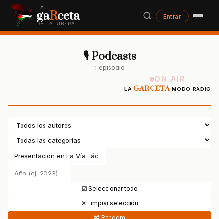
LA
ga
R
ceta
Entrar
DE LA RIBERA
🎙 Podcasts
1 episodio
ON AIR
GARCETA
LA
MODO RADIO
☑ Seleccionar todo
✕ Limpiar selección
🔀 Random