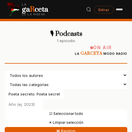
LA
ga
R
ceta
Entrar
DE LA RIBERA
🎙 Podcasts
1 episodio
ON AIR
GARCETA
LA
MODO RADIO
☑ Seleccionar todo
✕ Limpiar selección
🔀 Random