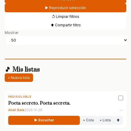
▶ Reproducir selección
↺ Limpiar filtros
⬆ Compartir filtro
Mostrar
🎵 Mis listas
+ Nueva lista
INDISOLUBLE
Poeta secreto. Poeta secreta.
Aliah Beik
2025-11-29
—
▶ Escuchar
+ Cola
+ Lista
⬆