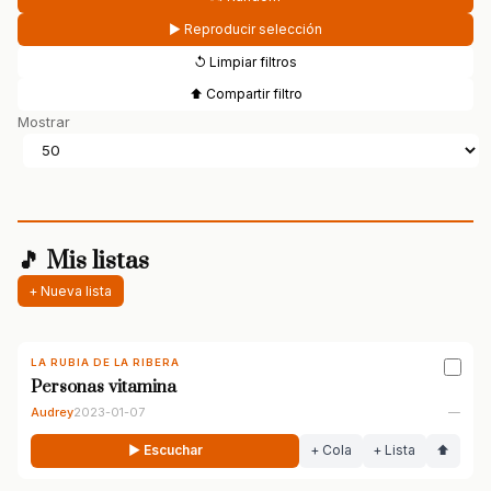
▶ Reproducir selección
↺ Limpiar filtros
⬆ Compartir filtro
Mostrar
🎵 Mis listas
+ Nueva lista
LA RUBIA DE LA RIBERA
Personas vitamina
Audrey
2023-01-07
—
▶ Escuchar
+ Cola
+ Lista
⬆