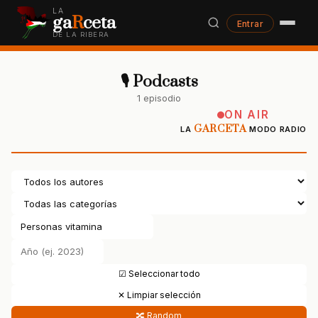
LA
ga
R
ceta
Entrar
DE LA RIBERA
🎙 Podcasts
1 episodio
ON AIR
GARCETA
LA
MODO RADIO
☑ Seleccionar todo
✕ Limpiar selección
🔀 Random