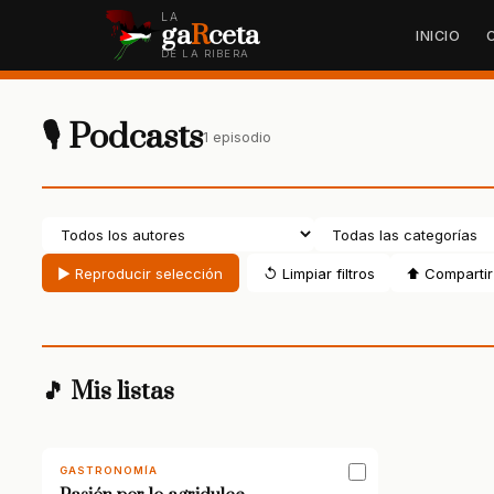
LA
ga
R
ceta
INICIO
DE LA RIBERA
🎙 Podcasts
1 episodio
▶ Reproducir selección
↺ Limpiar filtros
⬆ Compartir 
🎵 Mis listas
GASTRONOMÍA