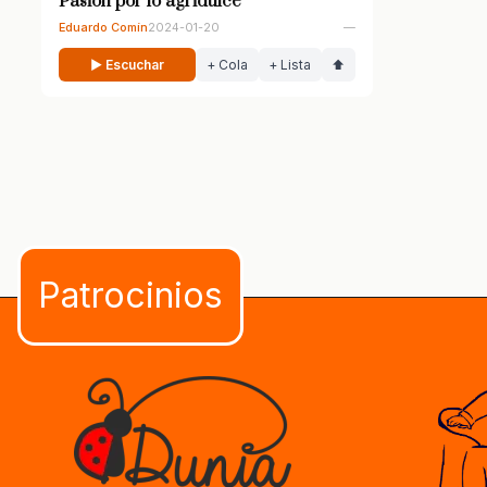
Pasión por lo agridulce
Eduardo Comín
2024-01-20
—
▶ Escuchar
+ Cola
+ Lista
⬆