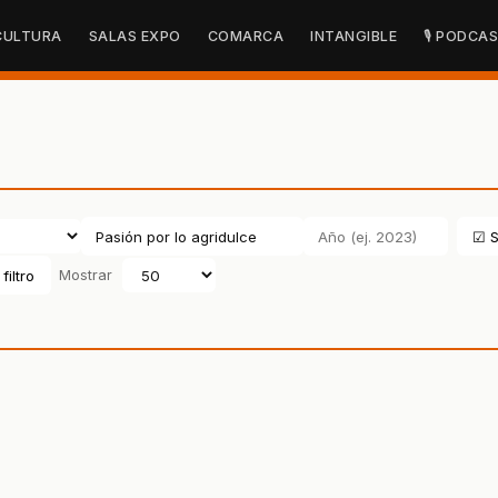
CULTURA
SALAS EXPO
COMARCA
INTANGIBLE
🎙 PODCA
☑ S
filtro
Mostrar