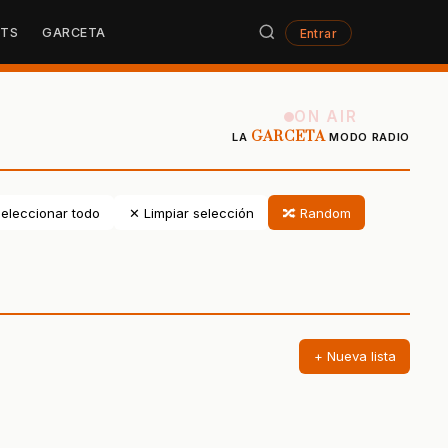
STS
GARCETA
Entrar
ON AIR
GARCETA
LA
MODO RADIO
eleccionar todo
✕ Limpiar selección
🔀 Random
+ Nueva lista