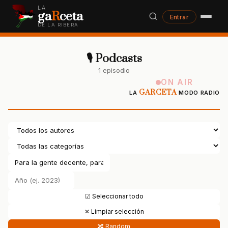
LA
ga
R
ceta
Entrar
DE LA RIBERA
🎙 Podcasts
1 episodio
ON AIR
GARCETA
LA
MODO RADIO
☑ Seleccionar todo
✕ Limpiar selección
🔀 Random