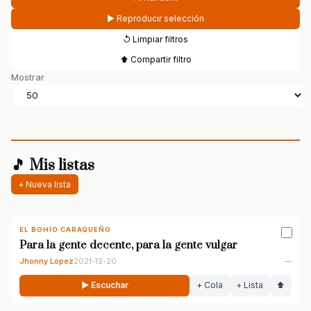
▶ Reproducir selección
↺ Limpiar filtros
⬆ Compartir filtro
Mostrar
🎵 Mis listas
+ Nueva lista
EL BOHÍO CARAQUEÑO
Para la gente decente, para la gente vulgar
Jhonny López
2021-12-20
—
▶ Escuchar
+ Cola
+ Lista
⬆