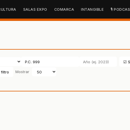
CULTURA
SALAS EXPO
COMARCA
INTANGIBLE
🎙 PODCA
☑ S
filtro
Mostrar