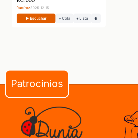
P.C. 999
Ramírez
2025-12-15
—
▶ Escuchar
+ Cola
+ Lista
⬆