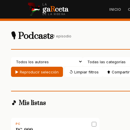
LA
ga
R
ceta
INICIO
DE LA RIBERA
🎙 Podcasts
1 episodio
▶ Reproducir selección
↺ Limpiar filtros
⬆ Compartir 
🎵 Mis listas
PC