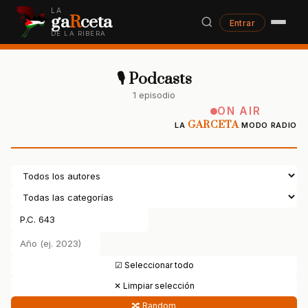
LA
ga
R
ceta
Entrar
DE LA RIBERA
🎙 Podcasts
1 episodio
ON AIR
GARCETA
LA
MODO RADIO
☑ Seleccionar todo
✕ Limpiar selección
🔀 Random