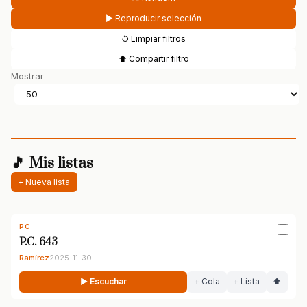
▶ Reproducir selección
↺ Limpiar filtros
⬆ Compartir filtro
Mostrar
🎵 Mis listas
+ Nueva lista
PC
P.C. 643
Ramírez
2025-11-30
—
▶ Escuchar
+ Cola
+ Lista
⬆