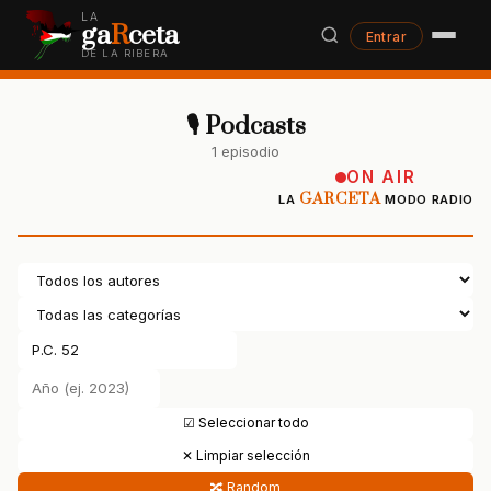
LA
ga
R
ceta
Entrar
DE LA RIBERA
🎙 Podcasts
1 episodio
ON AIR
GARCETA
LA
MODO RADIO
☑ Seleccionar todo
✕ Limpiar selección
🔀 Random