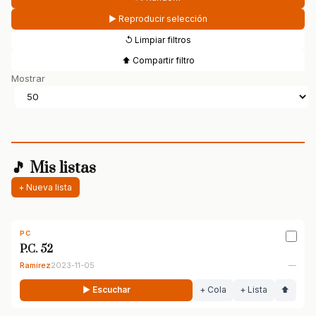
▶ Reproducir selección
↺ Limpiar filtros
⬆ Compartir filtro
Mostrar
🎵 Mis listas
+ Nueva lista
PC
P.C. 52
Ramírez
2023-11-05
—
▶ Escuchar
+ Cola
+ Lista
⬆